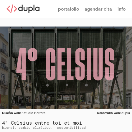
portafolio
agendar cita
info
4° CELSIUS
Diseño web:
Estudio Herrera
Desarrollo web:
dupla
4° Celsius entre toi et moi
bienal
cambio climático
sostenibilidad