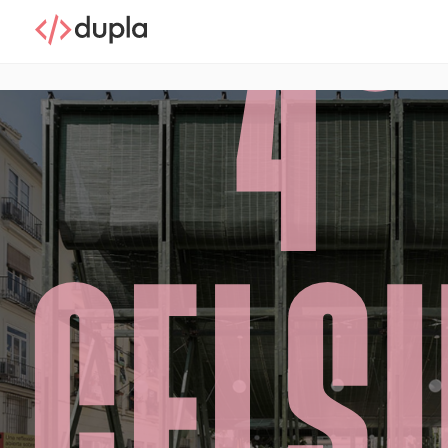
4°
CELS