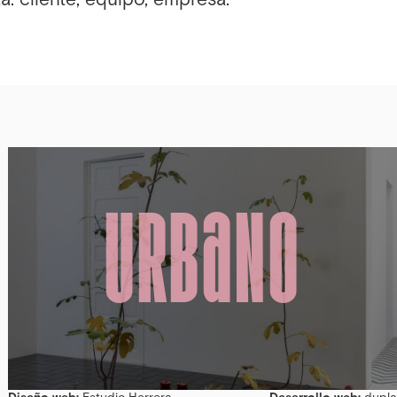
URBaNO
Diseño web:
Estudio Herrera
Desarrollo web:
dupla