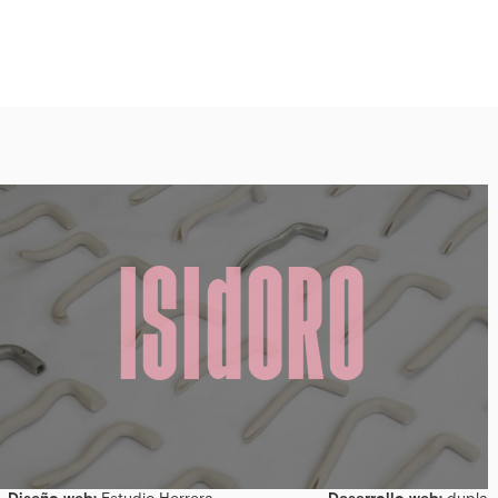
ISIdORO
Diseño web:
Estudio Herrera
Desarrollo web:
dupla