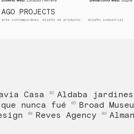
Diseño web:
Estudio Herrera
Desarrollo web:
dupla
AGO PROJECTS
arte contemporáneo
diseño de producto
diseño industrial
avia Casa
Aldaba jardine
02
 que nunca fué
Broad Muse
05
Design
Reves Agency
Alman
08
09