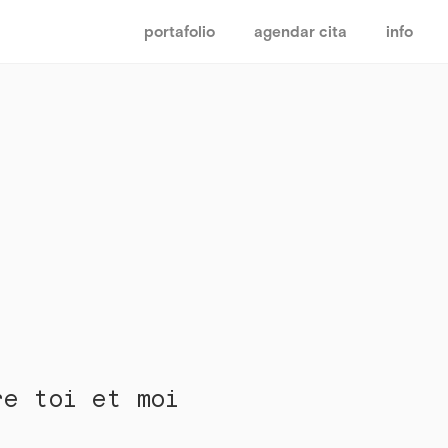
portafolio
agendar cita
info
re toi et moi