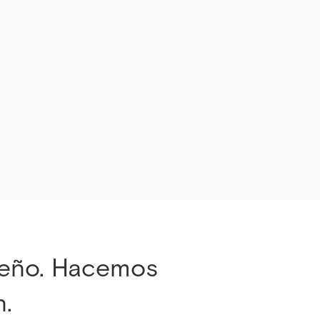
eño. Hacemos
.