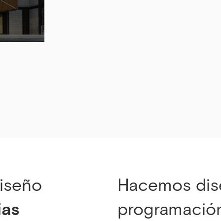
iseño
Hacemos dis
ias
programación