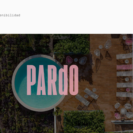
enibilidad
PARdO