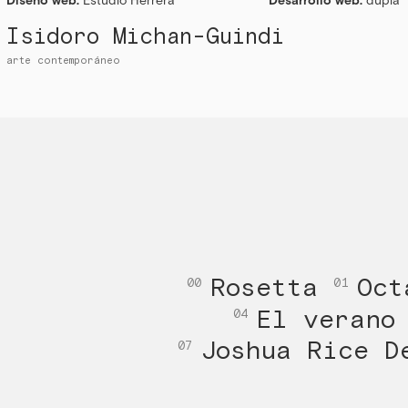
Isidoro Michan-Guindi
arte contemporáneo
Rosetta
Oct
00
01
El verano
04
Joshua Rice 
07